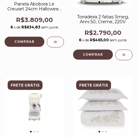
Panela Abobora Le
Creuset 24cm Halloween
Marronnier
Torradeira 2 fatias Smeg,
R$3.809,00
Anni 50, Creme, 220V
6
x de
R$634,83
sem juros
R$2.790,00
6
x de
R$465,00
sem juros
FRETE GRÁTIS
FRETE GRÁTIS