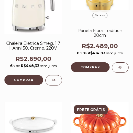
3 cores
Panela Floral Tradition
20cm
Chaleira Elétrica Smeg, 1.7
R$2.489,00
l, Anni 50, Creme, 220V
6
x de
R$414,83
sem juros
R$2.690,00
6
x de
R$448,33
sem juros
COMPRAR
FRETE GRÁTIS