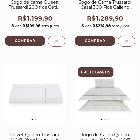
Jogo de cama Queen
Jogo de Cama Trussardi
Trussardi 200 fios Cetim
Casal 300 Fios Galieno
Saboia
Rose
R$1.199,90
R$1.289,90
6
x de
R$199,98
sem juros
6
x de
R$214,98
sem juros
FRETE GRÁTIS
Duvet Queen Trussardi
Jogo de Cama Queen
100% Algodão Egípcio
Trussardi 300 fios 100%