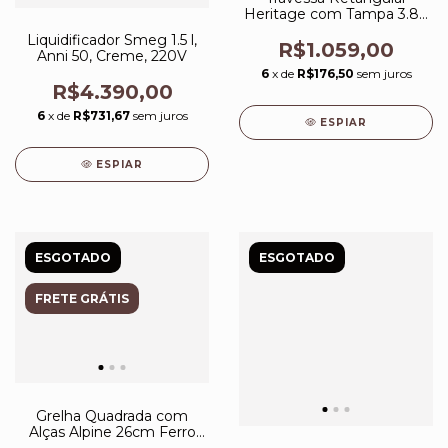
Heritage com Tampa 3.8L
Cerâmica Bleu Riviera
Liquidificador Smeg 1.5 l,
R$1.059,00
Anni 50, Creme, 220V
6
x de
R$176,50
sem juros
R$4.390,00
6
x de
R$731,67
sem juros
ESPIAR
ESPIAR
ESGOTADO
ESGOTADO
FRETE GRÁTIS
Grelha Quadrada com
Alças Alpine 26cm Ferro
Fundido Le Creuset