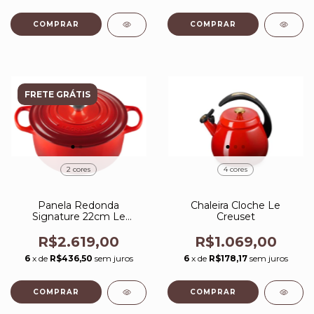
FRETE GRÁTIS
2 cores
4 cores
Panela Redonda
Chaleira Cloche Le
Signature 22cm Le
Creuset
Creuset
R$2.619,00
R$1.069,00
6
x de
R$436,50
sem juros
6
x de
R$178,17
sem juros
COMPRAR
COMPRAR