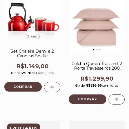
2 cores
Set Chaleira Demi e 2
Canecas Seatle
Colcha Queen Trussardi 2
R$1.149,00
Porta Travesseiros 200
Fios Percal 100% Algodão
6
x de
R$191,50
sem juros
Montanelli Rosa Quartzo
R$1.299,90
6
x de
R$216,65
sem juros
COMPRAR
FRETE GRÁTIS