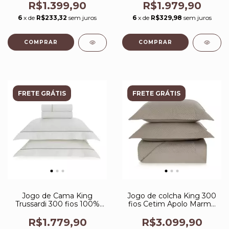
Galieno Nocciola
Rose
R$1.399,90
R$1.979,90
6
x de
R$233,32
sem juros
6
x de
R$329,98
sem juros
FRETE GRÁTIS
FRETE GRÁTIS
Jogo de Cama King
Jogo de colcha King 300
Trussardi 300 fios 100%
fios Cetim Apolo Marmo
Algodão Egípcio Portello
Trussardi
Branco/Legno
R$1.779,90
R$3.099,90