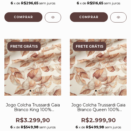
6
x de
R$296,65
sem juros
6
x de
R$516,65
sem juros
FRETE GRÁTIS
FRETE GRÁTIS
Jogo Colcha Trussardi Gaia
Jogo Colcha Trussardi Gaia
Branco King 100%
Branco Queen 100%
Algodão 300 Fios Bordado
Algodão 300 Fios Bordado
R$3.299,90
R$2.999,90
6
x de
R$549,98
sem juros
6
x de
R$499,98
sem juros