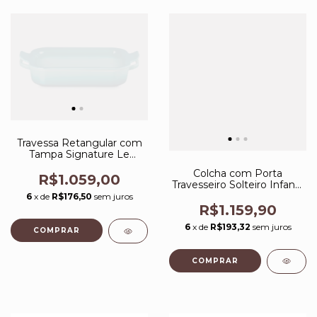
Travessa Retangular com
Tampa Signature Le
Creuset
Colcha com Porta
R$1.059,00
Travesseiro Solteiro Infantil
200 Fios 100% Algodão
6
x de
R$176,50
sem juros
Amore Trussardi
R$1.159,90
6
x de
R$193,32
sem juros