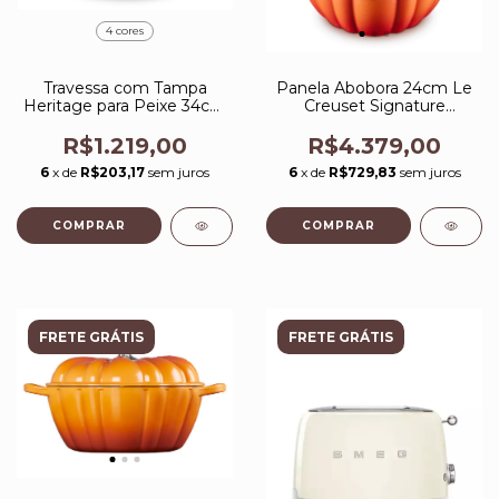
4 cores
Travessa com Tampa
Panela Abobora 24cm Le
Heritage para Peixe 34cm
Creuset Signature
Le Creuset
Halloween Cent Pegador
Do Flamme Doree
R$1.219,00
R$4.379,00
6
x de
R$203,17
sem juros
6
x de
R$729,83
sem juros
COMPRAR
FRETE GRÁTIS
FRETE GRÁTIS