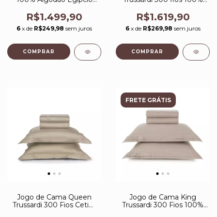
300 fios Portello
Algodão Egípcio Portello
Branco/Legno
Branco/Legno
R$1.499,90
R$1.619,90
6
x de
R$249,98
sem juros
6
x de
R$269,98
sem juros
FRETE GRÁTIS
Jogo de Cama Queen
Jogo de Cama King
Trussardi 300 Fios Cetim
Trussardi 300 Fios 100%
100% Algodão Egípcio
Algodão Egípcio Doppio