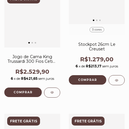
3 cores
Stockpot 26cm Le
Creuset
Jogo de Cama King
R$1.279,00
Trussardi 300 Fios Cetim
100% Algodão Moroni
6
x de
R$213,17
sem juros
R$2.529,90
6
x de
R$421,65
sem juros
COMPRAR
FRETE GRÁTIS
FRETE GRÁTIS