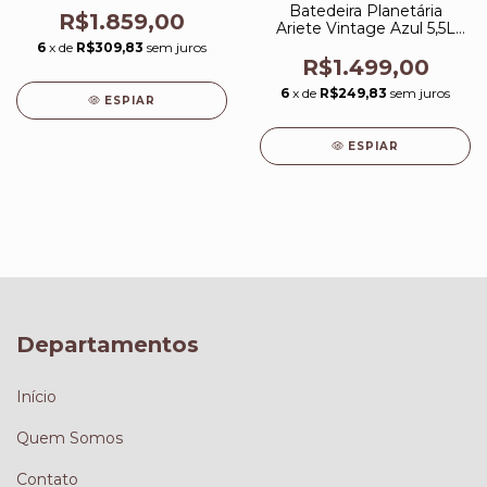
Batedeira Planetária
R$1.859,00
Ariete Vintage Azul 5,5L
600W 220V
6
x de
R$309,83
sem juros
R$1.499,00
6
x de
R$249,83
sem juros
ESPIAR
ESPIAR
Departamentos
Início
Quem Somos
Contato