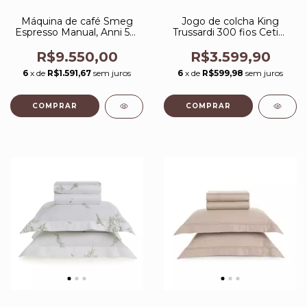
Máquina de café Smeg
Jogo de colcha King
Espresso Manual, Anni 50,
Trussardi 300 fios Cetim
Creme, 220V
Anicia
R$9.550,00
R$3.599,90
6
x de
R$1.591,67
sem juros
6
x de
R$599,98
sem juros