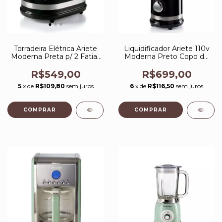
Torradeira Elétrica Ariete
Liquidificador Ariete 110v
Moderna Preta p/ 2 Fatias
Moderna Preto Copo de
6 Níveis de Tostagem
Vidro 1,5L 1000W
750W 127V
R$549,00
R$699,00
5
x de
R$109,80
sem juros
6
x de
R$116,50
sem juros