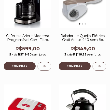
Cafeteira Ariete Moderna
Ralador de Queijo Elétrico
Programável Com Filtro
Grati Ariete 440 sem fio
900W 127V Preta
Cinza
R$599,00
R$349,00
5
x de
R$119,80
sem juros
3
x de
R$116,33
sem juros