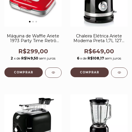
Máquina de Waffle Ariete
Chaleira Elétrica Ariete
1973 Party Time Retrô
Moderna Preta 1,7L 127V
700W 127V Vermelha
Base 360 Graus
R$299,00
R$649,00
2
x de
R$149,50
sem juros
6
x de
R$108,17
sem juros