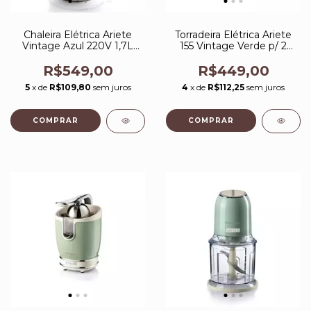
Chaleira Elétrica Ariete
Torradeira Elétrica Ariete
Vintage Azul 220V 1,7L
155 Vintage Verde p/ 2
Base 360 Graus
Fatias 6 Níveis de
Tostagem 750W
R$549,00
R$449,00
5
x de
R$109,80
sem juros
4
x de
R$112,25
sem juros
COMPRAR