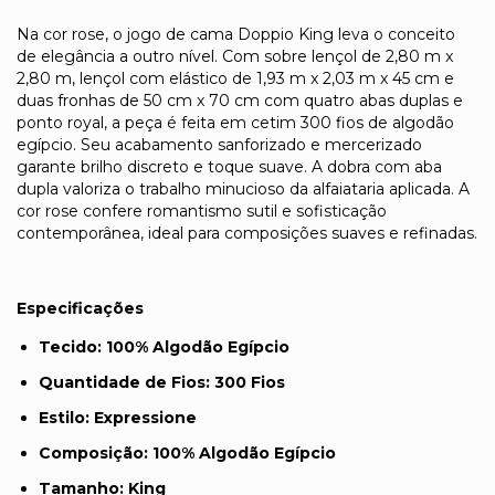
Na cor rose, o jogo de cama Doppio King leva o conceito
de elegância a outro nível. Com sobre lençol de 2,80 m x
2,80 m, lençol com elástico de 1,93 m x 2,03 m x 45 cm e
duas fronhas de 50 cm x 70 cm com quatro abas duplas e
ponto royal, a peça é feita em cetim 300 fios de algodão
egípcio. Seu acabamento sanforizado e mercerizado
garante brilho discreto e toque suave. A dobra com aba
dupla valoriza o trabalho minucioso da alfaiataria aplicada. A
cor rose confere romantismo sutil e sofisticação
contemporânea, ideal para composições suaves e refinadas.
Especificações
Tecido:
100% Algodão Egípcio
Quantidade de Fios:
300 Fios
Estilo:
Expressione
Composição:
100% Algodão Egípcio
Tamanho:
King