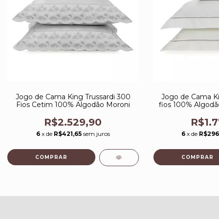
Jogo de Cama King Trussardi 300
Jogo de Cama Ki
Fios Cetim 100% Algodão Moroni
fios 100% Algodão
Branco
R$2.529,90
R$1.7
6
x de
R$421,65
sem juros
6
x de
R$296