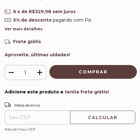
6
x de
R$329,98
sem juros
5% de desconto
pagando com Pix
Ver mais detalhes
Frete grátis
Aproveite, últimas uidades!
Adicione este produto e
tenha frete grátis!
ALTERAR CEP
Entregas para o CEP:
Meios de envio
CALCULAR
Não sei meu CEP