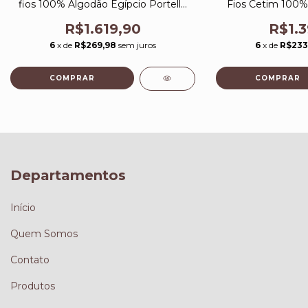
fios 100% Algodão Egípcio Portello
Fios Cetim 100%
Branco/Legno
Galieno 
R$1.619,90
R$1.3
6
x de
R$269,98
sem juros
6
x de
R$233
Departamentos
Início
Quem Somos
Contato
Produtos