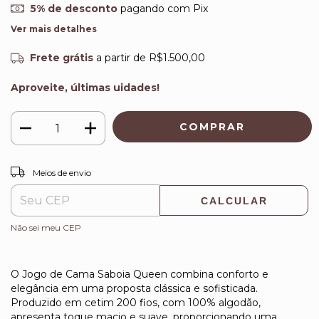
5% de desconto
pagando com Pix
Ver mais detalhes
Frete grátis
a partir de
R$1.500,00
Aproveite, últimas uidades!
ALTERAR CEP
Entregas para o CEP:
Meios de envio
CALCULAR
Não sei meu CEP
O Jogo de Cama Saboia Queen combina conforto e
elegância em uma proposta clássica e sofisticada.
Produzido em cetim 200 fios, com 100% algodão,
apresenta toque macio e suave, proporcionando uma